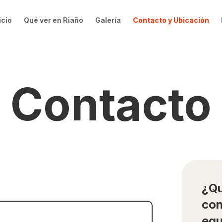
icio
Qué ver en Riaño
Galería
Contacto y Ubicación
Contacto
¿Qu
con
equ